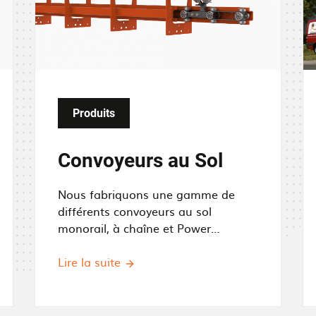
g
g
e
e
Produits
Convoyeurs au Sol
Nous fabriquons une gamme de
différents convoyeurs au sol
monorail, à chaîne et Power
and Free.
Lire la suite