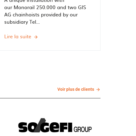
our Monorail 250.000 and two GIS
AG chainhoists provided by our
subsidiary Tel...
Lire la suite
Helping
Horses'
Health
-
Railtechniek
installs
simple
monorail
Voir
Voir plus de clients
system
plus
for
de
clients
Sporthorse
Clinic