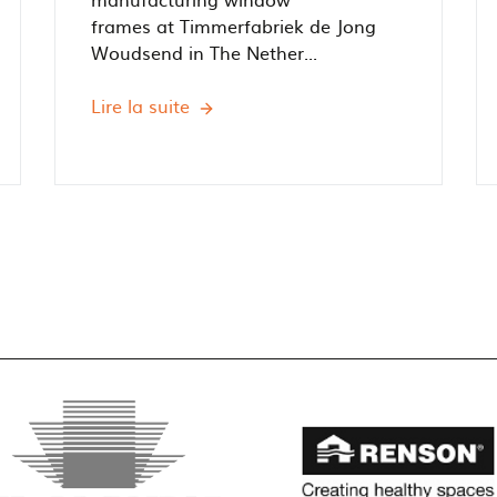
frames at Timmerfabriek de Jong
Woudsend in The Nether...
Lire la suite
Monorail
250.000
with
Bridge
cranes
at
Timmerfabreik
De
Jong