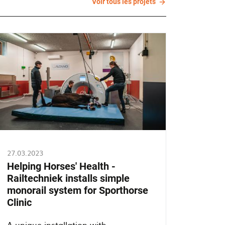
Voir tous les projets
tous
les
projets
27.03.2023
Helping Horses' Health -
Railtechniek installs simple
monorail system for Sporthorse
Clinic
A unique installation with