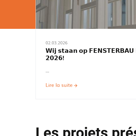
02.03.2026
𝗪𝗶𝗷 𝘀𝘁𝗮𝗮𝗻 𝗼𝗽 𝗙𝗘𝗡𝗦𝗧𝗘𝗥𝗕𝗔𝗨
𝟮𝟬𝟮𝟲!
...
Lire la suite
sur
𝗪𝗶𝗷
𝘀𝘁𝗮𝗮𝗻
𝗼𝗽
𝗙𝗘𝗡𝗦𝗧𝗘𝗥𝗕𝗔𝗨
𝗙𝗥𝗢𝗡𝗧𝗔𝗟𝗘
Les projets pr
𝟮𝟬𝟮𝟲!