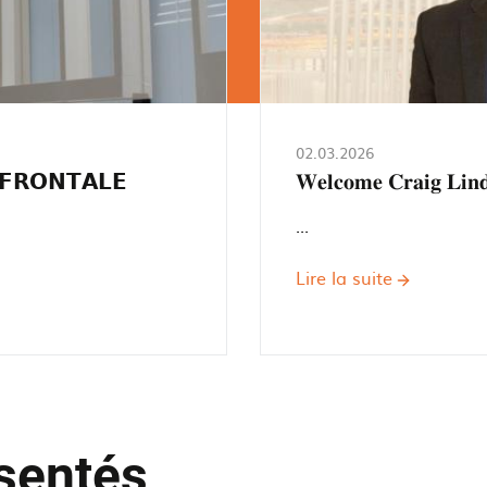
02.03.2026
 𝗙𝗥𝗢𝗡𝗧𝗔𝗟𝗘
𝐖𝐞𝐥𝐜𝐨𝐦𝐞 𝐂𝐫𝐚𝐢𝐠 𝐋𝐢𝐧𝐝𝐥
...
Lire la suite
sur
𝐖𝐞𝐥𝐜𝐨𝐦𝐞
𝐂𝐫𝐚𝐢𝐠
𝐋𝐢𝐧𝐝𝐥𝐞𝐲
𝐭𝐨
𝐭𝐡𝐞
𝐑𝐚𝐢𝐥𝐭𝐞𝐜𝐡𝐧𝐢𝐞𝐤
ésentés
𝐅𝐚𝐦𝐢𝐥𝐲!