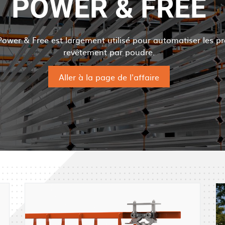
POWER & FREE
ower & Free est largement utilisé pour automatiser les p
revêtement par poudre.
Aller à la page de l'affaire
I
I
m
m
a
a