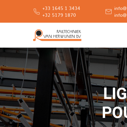
+33 1645 1 3434
info@
+32 5179 1870
info@
Naviga
LI
PO