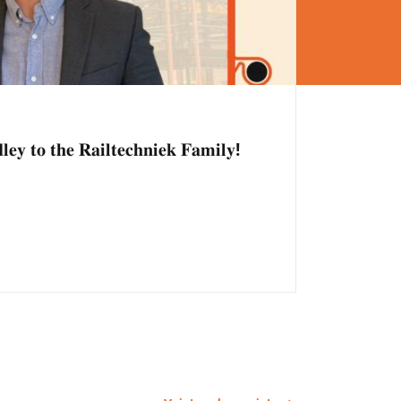
𝐞𝐲 𝐭𝐨 𝐭𝐡𝐞 𝐑𝐚𝐢𝐥𝐭𝐞𝐜𝐡𝐧𝐢𝐞𝐤 𝐅𝐚𝐦𝐢𝐥𝐲!
Voir