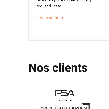
realized install...
Lire la suite
Project
completed
at
De
Jong
Kozijnen
in
Oosterhout.
Nos clients